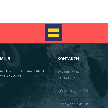
МАЦІЯ
КОНТАКТИ
ься на увазі централізована
Україна, Київ,
нна охорона
Підгірна 28 а
+38 (044) 251-14-18
Office@sprut.kiev.ua