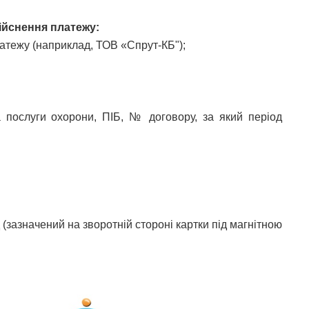
дійснення платежу:
платежу (наприклад, ТОВ «Спрут-КБ");
 послуги охорони, ПІБ, № договору, за який період
д (зазначений на зворотній стороні картки під магнітною