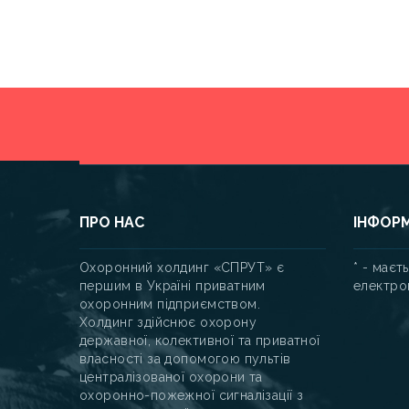
ПРО НАС
ІНФОР
Охоронний холдинг «СПРУТ» є
* - маєт
першим в Україні приватним
електро
охоронним підприємством.
Холдинг здійснює охорону
державної, колективної та приватної
власності за допомогою пультів
централізованої охорони та
охоронно-пожежної сигналізації з